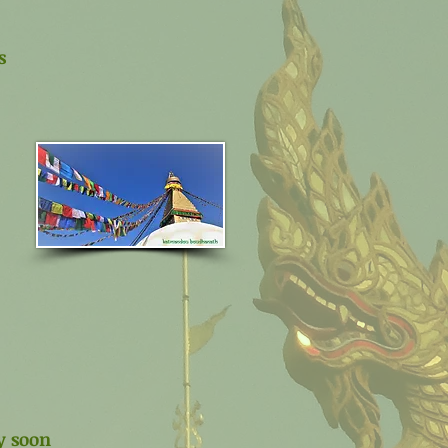
s
nt
y soon