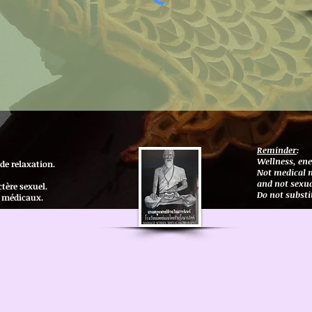
Reminder
​:
Wellness, ene
 de relaxation.
Not medical 
and not sexu
ctère sexuel.
Do not substi
s médicaux.