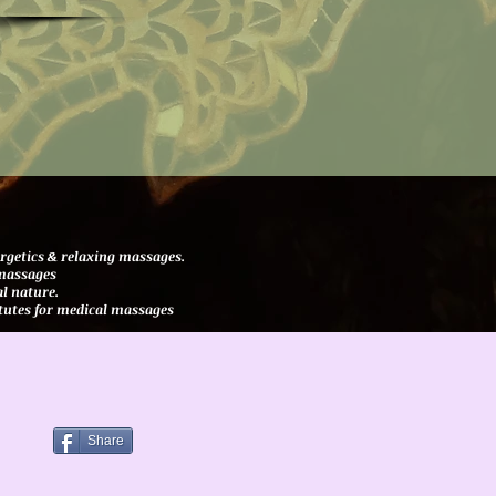
rgetics & relaxing massages.
massages​
al nature.
tutes for medical massages
Share