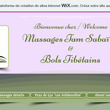
lateforme de création de sites internet
.com
. Créez votre site au
Massages s 74 : Vallée de l'Arve Marnaz Cluses Sallanches Bonneville Grand Massif Morillon Les Carroz Flaine Samoens Taning
Sommand Les Gets Morzine Avoriaz Saint Gervais Chamonix
Bienvenue chez / Welcome
M
assages
T
am Sabaï
&
Bols
Tibét
a
ins
ssages details
Praz de Lys "Les Soldanelles"
About m