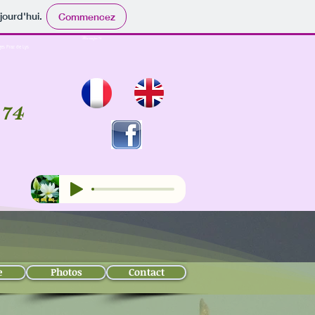
jourd'hui.
Commencez
Massages 74
es Praz de Lys
 7
4
e
Photos
Contact