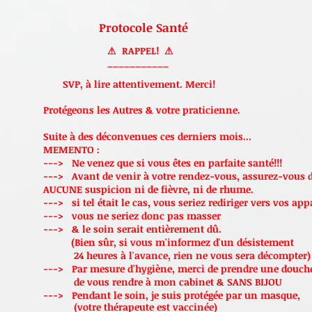
Protocole Santé
⚠ RAPPEL! ⚠
___________
SVP, à lire attentivement. Merci!
Protégeons les Autres & votre praticienne.
Suite à des déconvenues ces derniers mois...
MEMENTO :
---> Ne venez que si vous êtes en parfaite santé!!!
---> Avant de venir à votre rendez-vous, assurez-vous d
AUCUNE suspicion ni de fièvre, ni de rhume.
---> si tel était le cas, vous seriez rediriger vers vos ap
---> vous ne seriez donc pas masser
--->
& le soin serait entièrement dû.
(Bien sûr, si vous m'informez d'un désistement
24 heures à l'avance, rien ne vous sera décompter)
--->
Par mesure d'hygiène, merci de prendre une douch
de vous
rendre à mon cabinet & SANS BIJOU
---> Pendant le soin, je suis protégée par un masque,
(votre thérapeute est vaccinée)