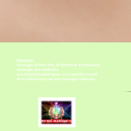
Mémento
:
Massages de bien-être, de détente & de relaxation.
Massages non médicaux,
non kinésithérapeutiques, ni à caractère sexuel.
Ne se substituent pas aux massages médicaux.