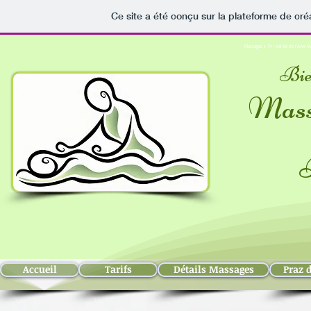
Ce site a été conçu sur la plateforme de cré
Massages s 74 : Vallée de l'Arve
Bie
M
as
Accueil
Tarifs
Détails Massages
Praz d